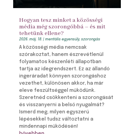
Hogyan tesz minket a közösségi
média még szorongóbbá – és mit
tehetünk ellene?
2026. máj. 18.
|
mentális egyensúly
,
szorongás
A közösségi média nemcsak
szórakoztat, hanem észrevétlenül
folyamatos készenléti állapotban
tartja az idegrendszert. Ez az állandó
ingeráradat könnyen szorongáshoz
vezethet, különösen akkor, ha már
eleve feszültséggel működünk.
Szeretnéd csökkenteni a szorongását
és visszanyerni a belső nyugalmát?
Ismerd meg, milyen egyszerű
lépésekkel tudsz változtatni a
mindennapi működésén!
bővebben