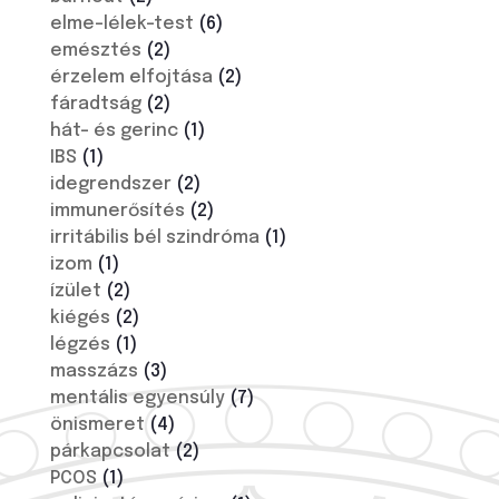
elme-lélek-test
(6)
emésztés
(2)
érzelem elfojtása
(2)
fáradtság
(2)
hát- és gerinc
(1)
IBS
(1)
idegrendszer
(2)
immunerősítés
(2)
irritábilis bél szindróma
(1)
izom
(1)
ízület
(2)
kiégés
(2)
légzés
(1)
masszázs
(3)
mentális egyensúly
(7)
önismeret
(4)
párkapcsolat
(2)
PCOS
(1)