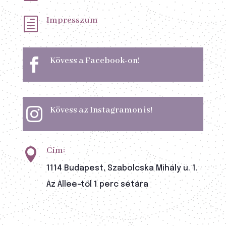
Impresszum
h
Kövess a Facebook-on!

Kövess az Instagramon is!

Cím:

1114 Budapest, Szabolcska Mihály u. 1.
Az Allee-től 1 perc sétára