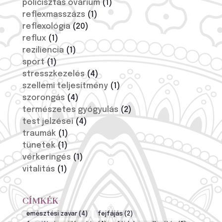
policisztás ovárium
(1)
reflexmasszázs
(1)
reflexológia
(20)
reflux
(1)
reziliencia
(1)
sport
(1)
stresszkezelés
(4)
szellemi teljesítmény
(1)
szorongás
(4)
természetes gyógyulás
(2)
test jelzései
(4)
traumák
(1)
tünetek
(1)
vérkeringés
(1)
vitalitás
(1)
CÍMKÉK
emésztési zavar
(4)
fejfájás
(2)