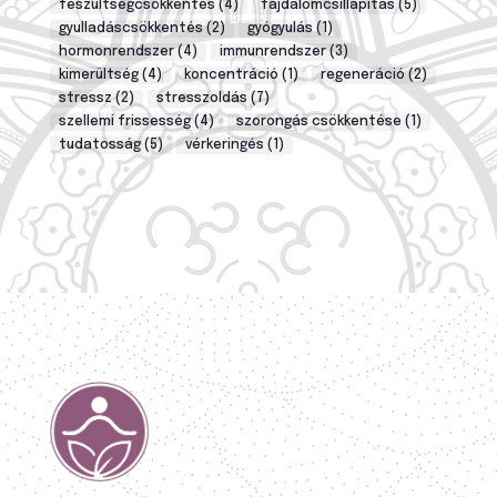
feszültségcsökkentés
(4)
fájdalomcsillapítás
(5)
gyulladáscsökkentés
(2)
gyógyulás
(1)
hormonrendszer
(4)
immunrendszer
(3)
kimerültség
(4)
koncentráció
(1)
regeneráció
(2)
stressz
(2)
stresszoldás
(7)
szellemi frissesség
(4)
szorongás csökkentése
(1)
tudatosság
(5)
vérkeringés
(1)