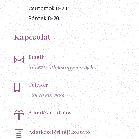
Csütörtök 8-20
Péntek 8-20
Kapcsolat
Email:

info@testlelekegyensuly.hu
Telefon:

+36 70 601 1884
Ajándék utalvány

Adatkezelési tájékoztató
h