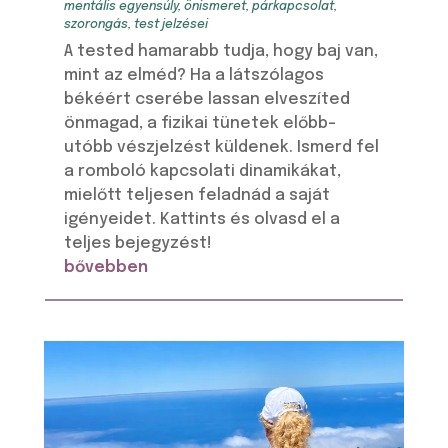
mentális egyensúly
,
önismeret
,
párkapcsolat
,
szorongás
,
test jelzései
A tested hamarabb tudja, hogy baj van,
mint az elméd? Ha a látszólagos
békéért cserébe lassan elveszíted
önmagad, a fizikai tünetek előbb-
utóbb vészjelzést küldenek. Ismerd fel
a romboló kapcsolati dinamikákat,
mielőtt teljesen feladnád a saját
igényeidet. Kattints és olvasd el a
teljes bejegyzést!
bővebben