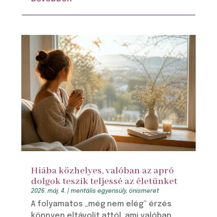
Hiába közhelyes, valóban az apró
dolgok teszik teljessé az életünket
2026. máj. 4.
|
mentális egyensúly
,
önismeret
A folyamatos „még nem elég” érzés
könnyen eltávolít attól, ami valóban