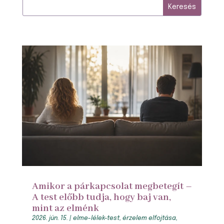
Amikor a párkapcsolat megbetegít –
A test előbb tudja, hogy baj van,
mint az elménk
2026. jún. 15.
|
elme-lélek-test
,
érzelem elfojtása
,