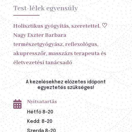
Test-lélek egyensúly
Holisztikus gyógyítás, szeretettel. ♡
Nagy Eszter Barbara
természetgyógyász, reflexológus,
akupresszőr, masszázs terapeuta és
életvezetési tanácsadó
A kezelésekhez előzetes időpont
egyeztetés szükséges!
Nyitvatartás

Hétfő 8-20
Kedd: 8-20
Szerda 8-20