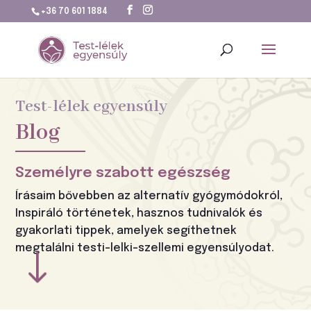
+36 70 601 1884
Test-lélek egyensúly
Blog
Személyre szabott egészség
Írásaim bővebben az alternatív gyógymódokról,
Inspiráló történetek, hasznos tudnivalók és
gyakorlati tippek, amelyek segíthetnek
megtalálni testi-lelki-szellemi egyensúlyodat.
"