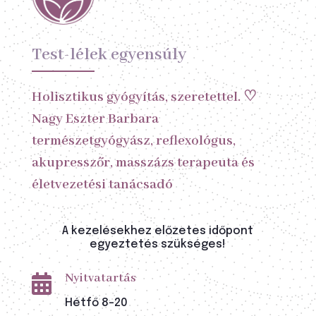
Test-lélek egyensúly
Holisztikus gyógyítás, szeretettel. ♡
Nagy Eszter Barbara
természetgyógyász, reflexológus,
akupresszőr, masszázs terapeuta és
életvezetési tanácsadó
A kezelésekhez előzetes időpont
egyeztetés szükséges!
Nyitvatartás

Hétfő 8-20