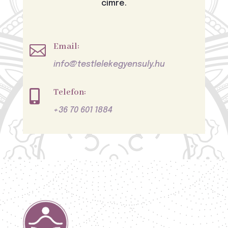
címre.
Email:

info@testlelekegyensuly.hu
Telefon:

+36 70 601 1884