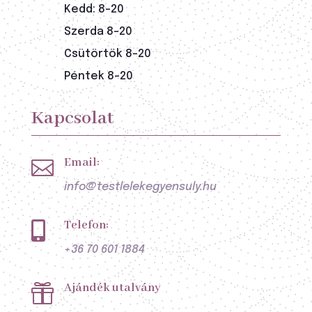
Kedd: 8-20
Szerda 8-20
Csütörtök 8-20
Péntek 8-20
Kapcsolat
Email:

info@testlelekegyensuly.hu
Telefon:

+36 70 601 1884
Ajándék utalvány
