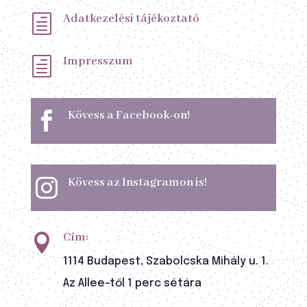
Adatkezelési tájékoztató
h
Impresszum
h
Kövess a Facebook-on!

Kövess az Instagramon is!

Cím:

1114 Budapest, Szabolcska Mihály u. 1.
Az Allee-től 1 perc sétára