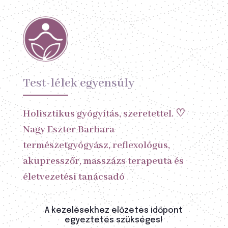
Test-lélek egyensúly
Holisztikus gyógyítás, szeretettel. ♡
Nagy Eszter Barbara
természetgyógyász, reflexológus,
akupresszőr, masszázs terapeuta és
életvezetési tanácsadó
A kezelésekhez előzetes időpont
egyeztetés szükséges!