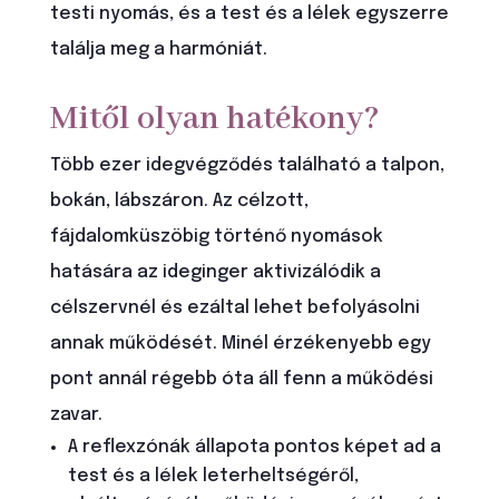
testi nyomás, és a test és a lélek egyszerre
találja meg a harmóniát.
Mitől olyan hatékony?
Több ezer idegvégződés található a talpon,
bokán, lábszáron. Az célzott,
fájdalomküszöbig történő nyomások
hatására az ideginger aktivizálódik a
célszervnél és ezáltal lehet befolyásolni
annak működését. Minél érzékenyebb egy
pont annál régebb óta áll fenn a működési
zavar.
A reflexzónák állapota pontos képet ad a
test és a lélek leterheltségéről,