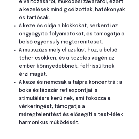
elváltozásáról, működési zavaráról, ezért
a kezelések mindig célzottak, hatékonyak
és tartósak.
A kezelés oldja a blokkokat, serkenti az
öngyógyító folyamatokat, és támogatja a
belső egyensúly megteremtését.
A masszázs mély ellazulást hoz, a belső
teher csökken, és a kezelés végén az
ember könnyedebbnek, felfrissültnek
érzi magát.
A kezelés nemcsak a talpra koncentrál: a
boka és lábszár reflexpontjai is
stimulálásra kerülnek, ami fokozza a
vérkeringést, támogatja a
méregtelenítést és elősegíti a test-lélek
harmonikus működését.