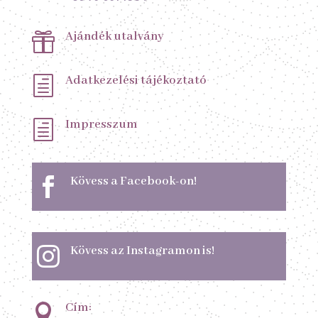
Ajándék utalvány

Adatkezelési tájékoztató
h
Impresszum
h
Kövess a Facebook-on!

Kövess az Instagramon is!

Cím:
