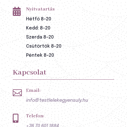
Nyitvatartás

Hétfő 8-20
Kedd: 8-20
Szerda 8-20
Csütörtök 8-20
Péntek 8-20
Kapcsolat
Email:

info@testlelekegyensuly.hu
Telefon:

+36 70 601 1884