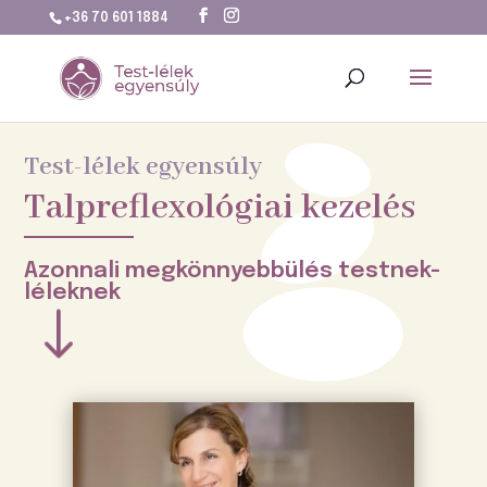
+36 70 601 1884
Test-lélek egyensúly
Talpreflexológiai kezelés
Azonnali megkönnyebbülés testnek-
léleknek
"