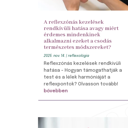
A reflexzónás kezelések
rendkívüli hatása avagy miért
érdemes mindenkinek
alkalmazni ezeket a csodás
természetes módszereket?
2025. nov. 14.
|
reflexológia
Reflexzónás kezelések rendkívüli
hatása – Hogyan támogathatják a
test és a lélek harmóniáját a
reflexpontok? Olvasson tovább!
bővebben