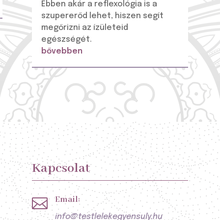
Ebben akár a reflexológia is a
szupererőd lehet, hiszen segít
megőrizni az ízületeid
egészségét.
bővebben
Kapcsolat
Email:

info@testlelekegyensuly.hu