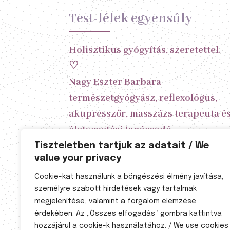
Test-lélek egyensúly
Holisztikus gyógyítás, szeretettel.
♡
Nagy Eszter Barbara
természetgyógyász, reflexológus,
akupresszőr, masszázs terapeuta é
életvezetési tanácsadó
Tiszteletben tartjuk az adatait / We
value your privacy
A kezelésekhez előzetes időpont
egyeztetés szükséges!
Cookie-kat használunk a böngészési élmény javítása,
személyre szabott hirdetések vagy tartalmak
Nyitvatartás

megjelenítése, valamint a forgalom elemzése
érdekében. Az „Összes elfogadás” gombra kattintva
Hétfő 8-20
hozzájárul a cookie-k használatához. / We use cookies