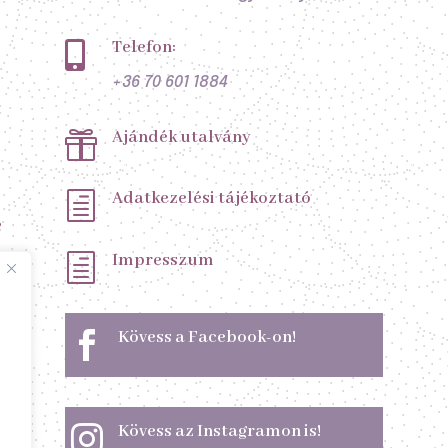
Telefon:

+36 70 601 1884
Ajándék utalvány

Adatkezelési tájékoztató
h
s
Impresszum
h
Kövess a Facebook-on!

Kövess az Instagramon is!
