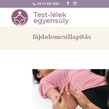
+36 70 601 1884
fájdalomcsillapítás