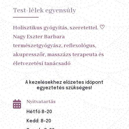
Test-lélek egyensúly
Holisztikus gyógyítás, szeretettel. ♡
Nagy Eszter Barbara
természetgyógyász, reflexológus,
akupresszőr, masszázs terapeuta és
életvezetési tanácsadó
A kezelésekhez előzetes időpont
egyeztetés szükséges!
Nyitvatartás

Hétfő 8-20
Kedd: 8-20