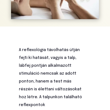
A reflexológia távolhatás útján
fejti ki hatását, vagyis a talp,
lábfej pontján alkalmazott
stimuláció nemcsak az adott
ponton, hanem a test más
részén is élettani változásokat
hoz létre. A talpunkon található
reflexpontok