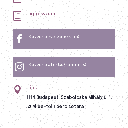
Impresszum
h
Kövess a Facebook-on!

Kövess az Instagramon is!

Cím:

1114 Budapest, Szabolcska Mihály u. 1.
Az Allee-től 1 perc sétára