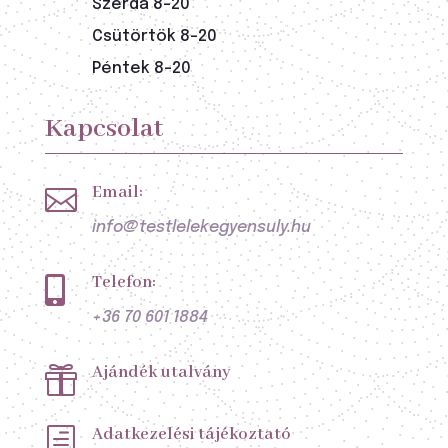
Szerda 8-20
Csütörtök 8-20
Péntek 8-20
Kapcsolat
Email:

info@testlelekegyensuly.hu
Telefon:

+36 70 601 1884
Ajándék utalvány

Adatkezelési tájékoztató
h