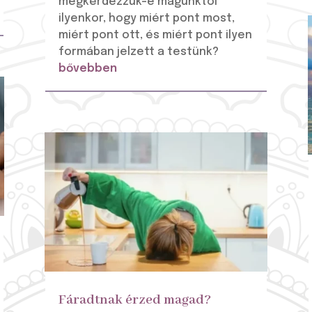
megkérdezzük-e magunktól
ilyenkor, hogy miért pont most,
miért pont ott, és miért pont ilyen
formában jelzett a testünk?
bővebben
Fáradtnak érzed magad?