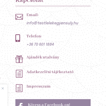
Kapcsolat
Email:

info@testlelekegyensuly.hu
Telefon:

+36 70 601 1884
Ajándék utalvány

Adatkezelési tájékoztató
h
s
Impresszum
h
Kövess a Facebook-on!