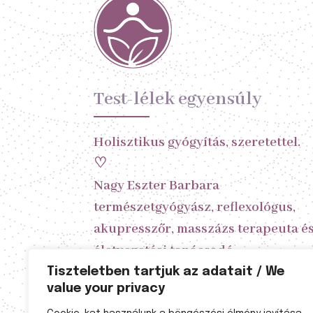
Test-lélek egyensúly
Holisztikus gyógyítás, szeretettel.
♡
Nagy Eszter Barbara
természetgyógyász, reflexológus,
akupresszőr, masszázs terapeuta é
életvezetési tanácsadó
Tiszteletben tartjuk az adatait / We
value your privacy
A kezelésekhez előzetes időpont
egyeztetés szükséges!