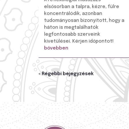
elsősorban a talpra, kézre, fülre
koncentrálódik, azonban
tudományosan bizonyított, hogy a
háton is megtalálhatók
legfontosabb szerveink
kivetülései. Kérjen időpontot!
bővebben
« Régebbi bejegyzések