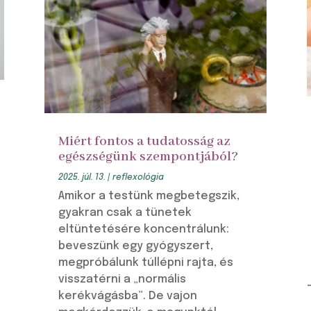
Miért fontos a tudatosság az
egészségünk szempontjából?
2025. júl. 13.
|
reflexológia
Amikor a testünk megbetegszik,
gyakran csak a tünetek
eltüntetésére koncentrálunk:
beveszünk egy gyógyszert,
megpróbálunk túllépni rajta, és
visszatérni a „normális
kerékvágásba”. De vajon