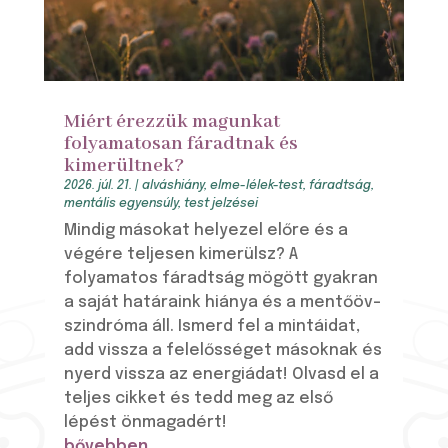
Miért érezzük magunkat
folyamatosan fáradtnak és
kimerültnek?
2026. júl. 21.
|
alváshiány
,
elme-lélek-test
,
fáradtság
,
mentális egyensúly
,
test jelzései
Mindig másokat helyezel előre és a
végére teljesen kimerülsz? A
folyamatos fáradtság mögött gyakran
a saját határaink hiánya és a mentőöv-
szindróma áll. Ismerd fel a mintáidat,
add vissza a felelősséget másoknak és
nyerd vissza az energiádat! Olvasd el a
teljes cikket és tedd meg az első
lépést önmagadért!
bővebben