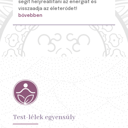
segít helyreállítani az energiát és
visszaadja az életerődet!
bővebben
Test-lélek egyensúly