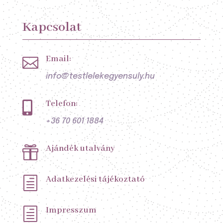
Kapcsolat
Email:

info@testlelekegyensuly.hu
Telefon:

+36 70 601 1884
Ajándék utalvány

Adatkezelési tájékoztató
h
Impresszum
h