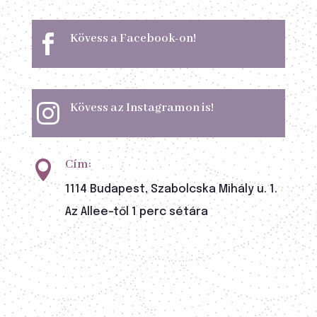
Kövess a Facebook-on!

Kövess az Instagramon is!

Cím:

1114 Budapest, Szabolcska Mihály u. 1.
Az Allee-től 1 perc sétára