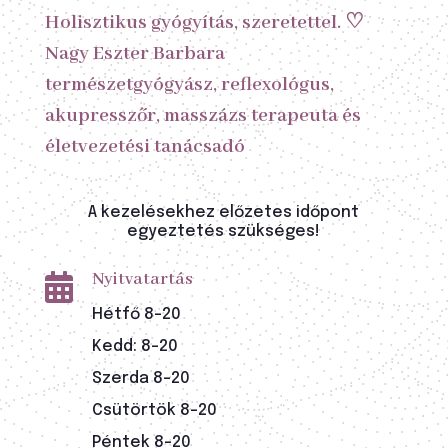
Holisztikus gyógyítás, szeretettel. ♡
Nagy Eszter Barbara
természetgyógyász, reflexológus,
akupresszőr, masszázs terapeuta és
életvezetési tanácsadó
A kezelésekhez előzetes időpont
egyeztetés szükséges!
Nyitvatartás

Hétfő 8-20
Kedd: 8-20
Szerda 8-20
Csütörtök 8-20
Péntek 8-20