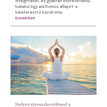
integritását, és gyakran észrevétlenül
kialakul egy alattomos állapot: a
béláteresztő szindróma.
bővebben
Helyes stresszkezeléssel a