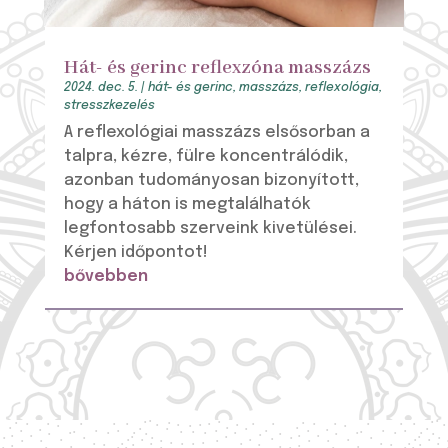
Hát- és gerinc reflexzóna masszázs
2024. dec. 5.
|
hát- és gerinc
,
masszázs
,
reflexológia
,
stresszkezelés
A reflexológiai masszázs elsősorban a
talpra, kézre, fülre koncentrálódik,
azonban tudományosan bizonyított,
hogy a háton is megtalálhatók
legfontosabb szerveink kivetülései.
Kérjen időpontot!
bővebben