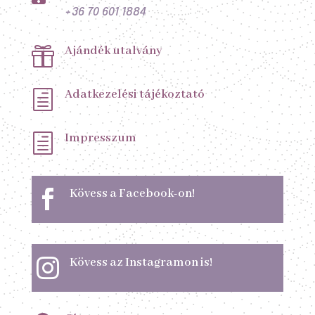
+36 70 601 1884
Ajándék utalvány

Adatkezelési tájékoztató
h
Impresszum
h
Kövess a Facebook-on!

Kövess az Instagramon is!
