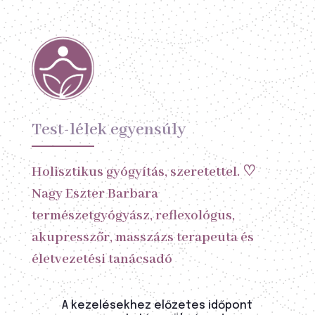
Test-lélek egyensúly
Holisztikus gyógyítás, szeretettel. ♡
Nagy Eszter Barbara
természetgyógyász, reflexológus,
akupresszőr, masszázs terapeuta és
életvezetési tanácsadó
A kezelésekhez előzetes időpont