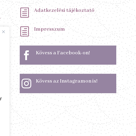
Adatkezelési tájékoztató
h
s
Impresszum
h
Kövess a Facebook-on!

Kövess az Instagramon is!

y