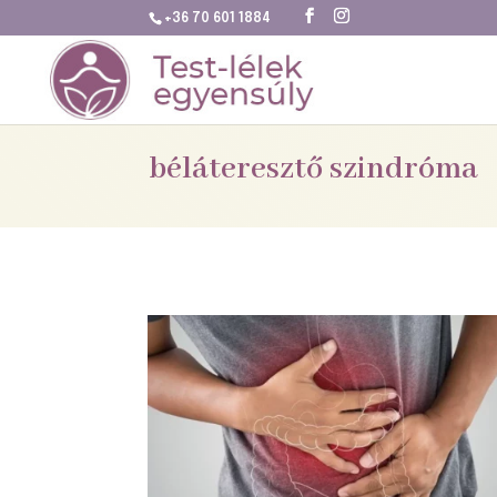
+36 70 601 1884
béláteresztő szindróma