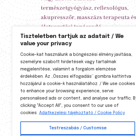
természetgyógyász, reflexológus,
akupresszőr, masszázs terapeuta é
életvezetési tanácsadó
Tiszteletben tartjuk az adatait / We
value your privacy
A kezelésekhez előzetes időpont
egyeztetés szükséges!
Cookie-kat használunk a böngészési élmény javítása,
személyre szabott hirdetések vagy tartalmak
Nyitvatartás

megjelenítése, valamint a forgalom elemzése
érdekében. Az „Összes elfogadás” gombra kattintva
Hétfő 8-20
hozzájárul a cookie-k használatához. / We use cookies
Kedd: 8-20
to enhance your browsing experience, serve
Szerda 8-20
personalised ads or content, and analyse our traffic. B
clicking "Accept All", you consent to our use of
Csütörtök 8-20
cookies.
Adatkezelési tájékoztató / Cookie Policy
Péntek 8-20
Testreszabás / Customise