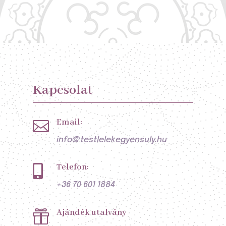
Kapcsolat
Email:

info@testlelekegyensuly.hu
Telefon:

+36 70 601 1884
Ajándék utalvány
