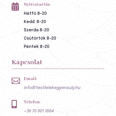
Nyitvatartás

Hétfő 8-20
Kedd: 8-20
Szerda 8-20
Csütörtök 8-20
Péntek 8-20
Kapcsolat
Email:

info@testlelekegyensuly.hu
Telefon:

+36 70 601 1884