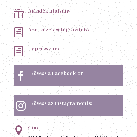
Ajándék utalvány

Adatkezelési tájékoztató
h
Impresszum
h
Kövess a Facebook-on!

Kövess az Instagramon is!

Cím:
