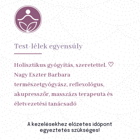
Test-lélek egyensúly
Holisztikus gyógyítás, szeretettel. ♡
Nagy Eszter Barbara
természetgyógyász, reflexológus,
akupresszőr, masszázs terapeuta és
életvezetési tanácsadó
A kezelésekhez előzetes időpont
egyeztetés szükséges!