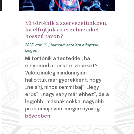
Mi történik a szervezetünkben,
ha elfojtjuk az érzelmeinket
hosszú távon?
2025. ápr. 16.
|
burnout
,
érzelem elfojtása
,
kiégés
Mi történik a testeddel, ha
elnyomod a rossz érzéseket?
Valószínűleg mindannyian
hallottuk már gyerekként, hogy
„ne sírj, nincs semmi baj”, „légy
erős”, „nagy vagy már ehhez”, de a
legjobb „másnak sokkal nagyobb
problémája van, mégse nyávog”.
bővebben