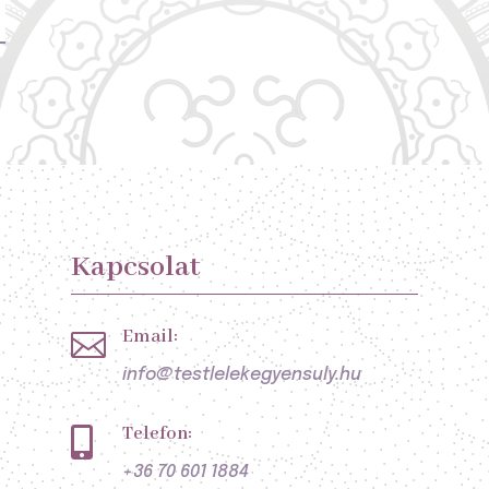
Kapcsolat
Email:

info@testlelekegyensuly.hu
Telefon:

+36 70 601 1884