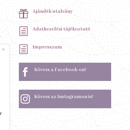
Ajándék utalvány

Adatkezelési tájékoztató
h
s
Impresszum
h
Kövess a Facebook-on!

Kövess az Instagramon is!

y