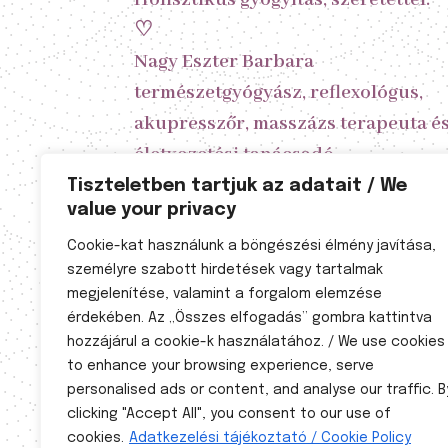
Holisztikus gyógyítás, szeretettel.
♡
Nagy Eszter Barbara
természetgyógyász, reflexológus,
akupresszőr, masszázs terapeuta é
életvezetési tanácsadó
Tiszteletben tartjuk az adatait / We
value your privacy
A kezelésekhez előzetes időpont
egyeztetés szükséges!
Cookie-kat használunk a böngészési élmény javítása,
személyre szabott hirdetések vagy tartalmak
Nyitvatartás

megjelenítése, valamint a forgalom elemzése
érdekében. Az „Összes elfogadás” gombra kattintva
Hétfő 8-20
hozzájárul a cookie-k használatához. / We use cookies
Kedd: 8-20
to enhance your browsing experience, serve
Szerda 8-20
personalised ads or content, and analyse our traffic. B
clicking "Accept All", you consent to our use of
Csütörtök 8-20
cookies.
Adatkezelési tájékoztató / Cookie Policy