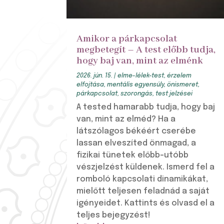
Amikor a párkapcsolat
megbetegít – A test előbb tudja,
hogy baj van, mint az elménk
2026. jún. 15.
|
elme-lélek-test
,
érzelem
elfojtása
,
mentális egyensúly
,
önismeret
,
párkapcsolat
,
szorongás
,
test jelzései
A tested hamarabb tudja, hogy baj
van, mint az elméd? Ha a
látszólagos békéért cserébe
lassan elveszíted önmagad, a
fizikai tünetek előbb-utóbb
vészjelzést küldenek. Ismerd fel a
romboló kapcsolati dinamikákat,
mielőtt teljesen feladnád a saját
igényeidet. Kattints és olvasd el a
teljes bejegyzést!