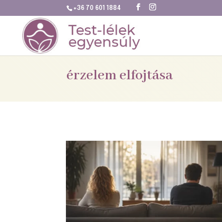
+36 70 601 1884
érzelem elfojtása