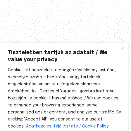
Tiszteletben tartjuk az adatait / We
value your privacy
Cookie-kat használunk a böngészési élmény javítása,
személyre szabott hirdetések vagy tartalmak
megjelenítése, valamint a forgalom elemzése
érdekében. Az „Összes elfogadás” gombra kattintva
hozzájárul a cookie-k használatához. / We use cookies
to enhance your browsing experience, serve
personalised ads or content, and analyse our traffic. By
A természetgyógyászati tevékenység a 40/1997. (III.
clicking "Accept All", you consent to our use of
5.) Korm. sz. és a 11/1997. (V. 28.) NM rendeletben
szabályozott. Magyarországon 1997 óta a
cookies.
Adatkezelési tájékoztató / Cookie Policy
természetgyógyászat államilag szabályozott,