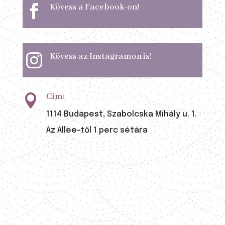
Kövess a Facebook-on!

Kövess az Instagramon is!

Cím:

1114 Budapest, Szabolcska Mihály u. 1.
Az Allee-től 1 perc sétára