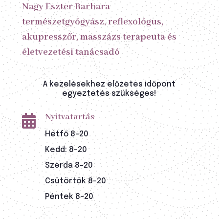
Nagy Eszter Barbara
természetgyógyász, reflexológus,
akupresszőr, masszázs terapeuta és
életvezetési tanácsadó
A kezelésekhez előzetes időpont
egyeztetés szükséges!
Nyitvatartás

Hétfő 8-20
Kedd: 8-20
Szerda 8-20
Csütörtök 8-20
Péntek 8-20