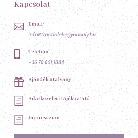
Kapcsolat
Email:

info@testlelekegyensuly.hu
Telefon:

+36 70 601 1884
Ajándék utalvány

Adatkezelési tájékoztató
h
Impresszum
h