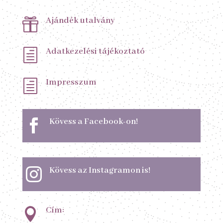
Ajándék utalvány

Adatkezelési tájékoztató
h
Impresszum
h
Kövess a Facebook-on!

Kövess az Instagramon is!

Cím:
