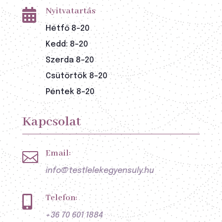
Nyitvatartás

Hétfő 8-20
Kedd: 8-20
Szerda 8-20
Csütörtök 8-20
Péntek 8-20
Kapcsolat
Email:

info@testlelekegyensuly.hu
Telefon:

+36 70 601 1884