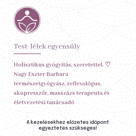
Test-lélek egyensúly
Holisztikus gyógyítás, szeretettel. ♡
Nagy Eszter Barbara
természetgyógyász, reflexológus,
akupresszőr, masszázs terapeuta és
életvezetési tanácsadó
A kezelésekhez előzetes időpont
egyeztetés szükséges!