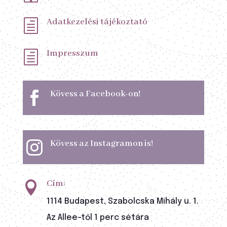
Adatkezelési tájékoztató
h
Impresszum
h
Kövess a Facebook-on!

Kövess az Instagramon is!

Cím:

1114 Budapest, Szabolcska Mihály u. 1.
Az Allee-től 1 perc sétára