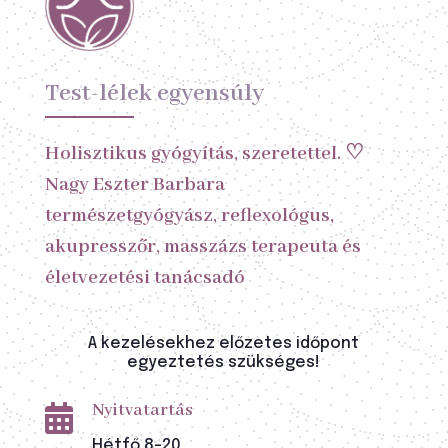
Test-lélek egyensúly
Holisztikus gyógyítás, szeretettel. ♡
Nagy Eszter Barbara
természetgyógyász, reflexológus,
akupresszőr, masszázs terapeuta és
életvezetési tanácsadó
A kezelésekhez előzetes időpont
egyeztetés szükséges!
Nyitvatartás

Hétfő 8-20