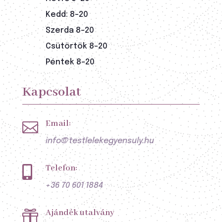
Kedd: 8-20
Szerda 8-20
Csütörtök 8-20
Péntek 8-20
Kapcsolat
Email:

info@testlelekegyensuly.hu
Telefon:

+36 70 601 1884
Ajándék utalvány
