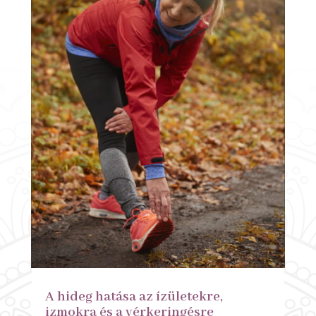
A hideg hatása az ízületekre,
izmokra és a vérkeringésre