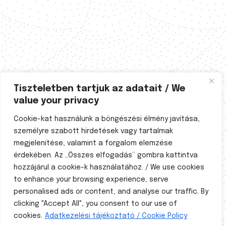
Tiszteletben tartjuk az adatait / We
value your privacy
Cookie-kat használunk a böngészési élmény javítása,
személyre szabott hirdetések vagy tartalmak
megjelenítése, valamint a forgalom elemzése
érdekében. Az „Összes elfogadás” gombra kattintva
hozzájárul a cookie-k használatához. / We use cookies
to enhance your browsing experience, serve
personalised ads or content, and analyse our traffic. By
A természetgyógyászati tevékenység a 40/1997. (III.
clicking "Accept All", you consent to our use of
5.) Korm. sz. és a 11/1997. (V. 28.) NM rendeletben
szabályozott. Magyarországon 1997 óta a
cookies.
Adatkezelési tájékoztató / Cookie Policy
természetgyógyászat államilag szabályozott,