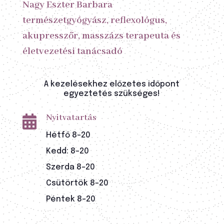
Nagy Eszter Barbara
természetgyógyász, reflexológus,
akupresszőr, masszázs terapeuta és
életvezetési tanácsadó
A kezelésekhez előzetes időpont
egyeztetés szükséges!
Nyitvatartás

Hétfő 8-20
Kedd: 8-20
Szerda 8-20
Csütörtök 8-20
Péntek 8-20