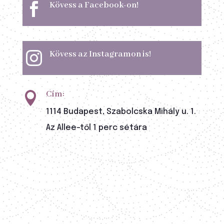
Kövess a Facebook-on!

Kövess az Instagramon is!

Cím:

1114 Budapest, Szabolcska Mihály u. 1.
Az Allee-től 1 perc sétára