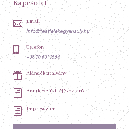
Kapcsolat
Email:

info@testlelekegyensuly.hu
Telefon:

+36 70 601 1884
Ajándék utalvány

Adatkezelési tájékoztató
h
Impresszum
h