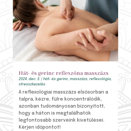
Hát- és gerinc reflexzóna masszázs
2024. dec. 5.
|
hát- és gerinc
,
masszázs
,
reflexológia
,
stresszkezelés
A reflexológiai masszázs elsősorban a
talpra, kézre, fülre koncentrálódik,
azonban tudományosan bizonyított,
hogy a háton is megtalálhatók
legfontosabb szerveink kivetülései.
Kérjen időpontot!