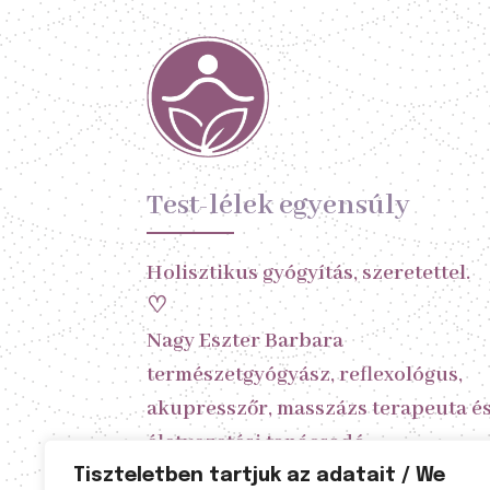
Test-lélek egyensúly
Holisztikus gyógyítás, szeretettel.
♡
Nagy Eszter Barbara
természetgyógyász, reflexológus,
akupresszőr, masszázs terapeuta é
életvezetési tanácsadó
Tiszteletben tartjuk az adatait / We