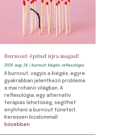
Burnout: építsd újra magad!
2024. aug. 24.
|
burnout
,
kiégés
,
reflexológia
A burnout, vagyis a kiégés, egyre
gyakrabban jelentkező probléma
a mai rohanó világban. A
reflexológia, egy alternatív
terápiás lehetőség, segíthet
enyhíteni a burnout tüneteit.
Keressen bizalommal!
bővebben