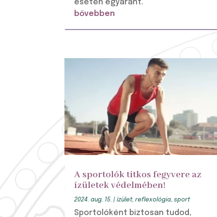
esetén egyaránt.
bővebben
A sportolók titkos fegyvere az
ízületek védelmében!
2024. aug. 15.
|
ízület
,
reflexológia
,
sport
Sportolóként biztosan tudod,