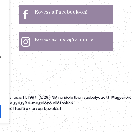
Kövess a Facebook-on!

Kövess az Instagramon is!

y
orm. sz. és a 11/1997. (V. 28.) NM rendeletben szabályozott. Magyar
nység a gyógyító-megelőző ellátásban.
helyettesíti az orvosi kezelést!