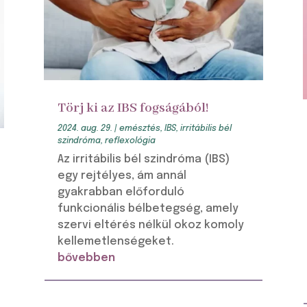
Törj ki az IBS fogságából!
2024. aug. 29.
|
emésztés
,
IBS
,
irritábilis bél
szindróma
,
reflexológia
Az irritábilis bél szindróma (IBS)
egy rejtélyes, ám annál
gyakrabban előforduló
funkcionális bélbetegség, amely
szervi eltérés nélkül okoz komoly
kellemetlenségeket.
bővebben