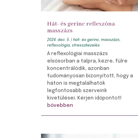
Hát- és gerinc reflexzóna
masszázs
2024. dec. 5.
|
hát- és gerinc
,
masszázs
,
reflexológia
,
stresszkezelés
A reflexológiai masszázs
elsősorban a talpra, kézre, fülre
koncentrálódik, azonban
tudományosan bizonyított, hogy a
háton is megtalálhatók
legfontosabb szerveink
kivetülései. Kérjen időpontot!
bővebben