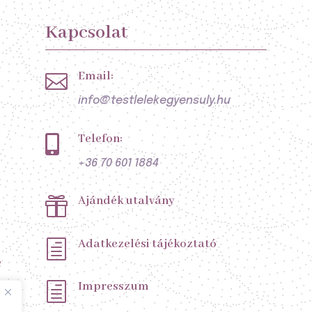
Kapcsolat
Email:

info@testlelekegyensuly.hu
Telefon:

+36 70 601 1884
Ajándék utalvány

Adatkezelési tájékoztató
h
s
Impresszum
h