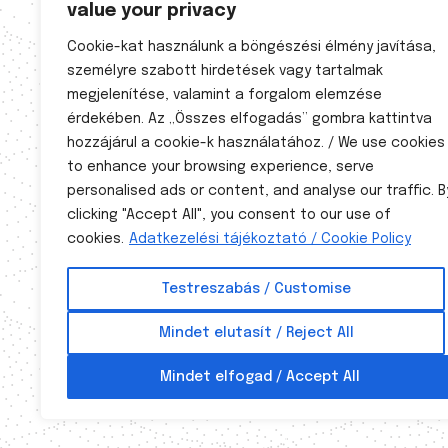
value your privacy
A kezelésekhez előzetes időpont
egyeztetés szükséges!
Cookie-kat használunk a böngészési élmény javítása,
személyre szabott hirdetések vagy tartalmak
Nyitvatartás

megjelenítése, valamint a forgalom elemzése
érdekében. Az „Összes elfogadás” gombra kattintva
Hétfő 8-20
hozzájárul a cookie-k használatához. / We use cookies
Kedd: 8-20
to enhance your browsing experience, serve
Szerda 8-20
personalised ads or content, and analyse our traffic. B
clicking "Accept All", you consent to our use of
Csütörtök 8-20
cookies.
Adatkezelési tájékoztató / Cookie Policy
Péntek 8-20
Testreszabás / Customise
A természetgyógyászati tevékenység a 40/1997. (III. 5.) K
Mindet elutasít / Reject All
szabályozott, hivatalosan elismert egészségügyi tevéke
A természetgyógyászat nem diagnosztikus eljárás és nem 
Mindet elfogad / Accept All