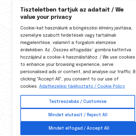
életvezetési tanácsadó
Tiszteletben tartjuk az adatait / We
value your privacy
Cookie-kat használunk a böngészési élmény javítása,
személyre szabott hirdetések vagy tartalmak
megjelenítése, valamint a forgalom elemzése
érdekében. Az „Összes elfogadás” gombra kattintva
hozzájárul a cookie-k használatához. / We use cookies
to enhance your browsing experience, serve
personalised ads or content, and analyse our traffic. B
clicking "Accept All", you consent to our use of
cookies.
Adatkezelési tájékoztató / Cookie Policy
A természetgyógyászati tevékenység a 40/1997. (III. 5.) K
Testreszabás / Customise
szabályozott, hivatalosan elismert egészségügyi tevéke
Mindet elutasít / Reject All
A természetgyógyászat nem diagnosztikus eljárás és nem 
Mindet elfogad / Accept All