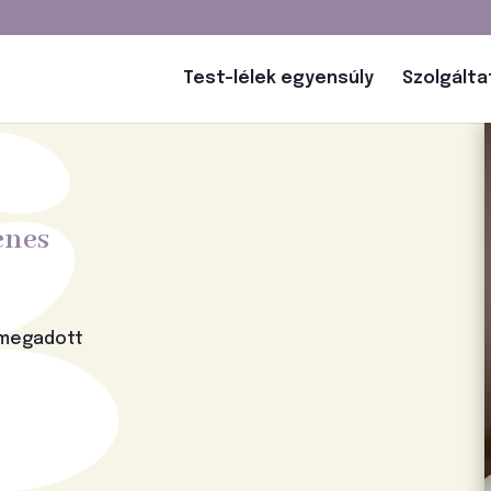
Test-lélek egyensúly
Szolgált
enes
 megadott