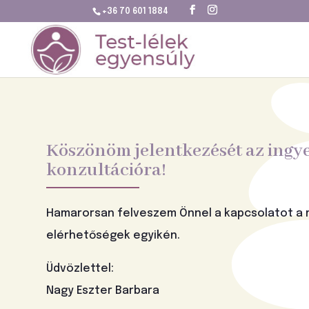
+36 70 601 1884
Köszönöm jelentkezését az ingy
konzultációra!
Hamarorsan felveszem Önnel a kapcsolatot a
elérhetőségek egyikén.
Üdvözlettel:
Nagy Eszter Barbara