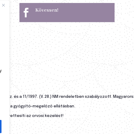
Kövessen!

y
orm. sz. és a 11/1997. (V. 28.) NM rendeletben szabályozott. Magyar
nység a gyógyító-megelőző ellátásban.
helyettesíti az orvosi kezelést!