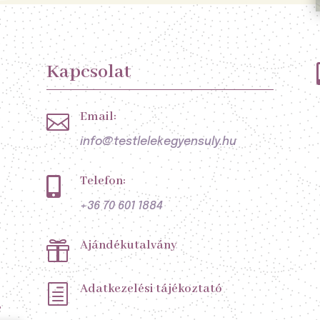
Kapcsolat
Email:

info@testlelekegyensuly.hu
Telefon:

+36 70 601 1884
Ajándékutalvány

Adatkezelési tájékoztató
h
s