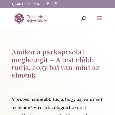
+36 70 601 1884
Amikor a párkapcsolat
megbetegít – A test előbb
tudja, hogy baj van, mint az
elménk
A tested hamarabb tudja, hogy baj van, mint
az elméd? Ha a látszólagos békéért