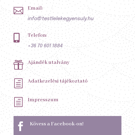
Email:

info@testlelekegyensuly.hu
Telefon:

+36 70 601 1884
Ajándék utalvány

Adatkezelési tájékoztató
h
Impresszum
h
Kövess a Facebook-on!
