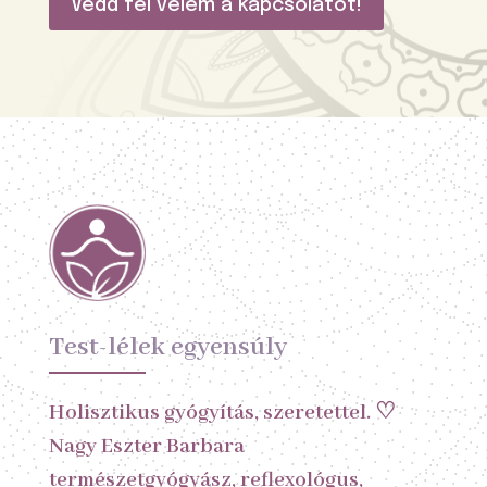
Vedd fel velem a kapcsolatot!
Test-lélek egyensúly
Holisztikus gyógyítás, szeretettel. ♡
Nagy Eszter Barbara
természetgyógyász, reflexológus,