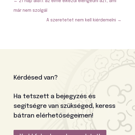
←
21 nap alatt az elme elkezdi elengedni azt, ami
már nem szolgál
A szeretetet nem kell kiérdemelni
→
Kérdésed van?
Ha tetszett a bejegyzés és
segítségre van szükséged, keress
bátran elérhetőségeimen!