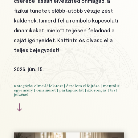
cserébe lassan elveszíted önmagad, a
fizikai tünetek előbb-utóbb vészjelzést
küldenek. Ismerd fel a romboló kapcsolati
dinamikákat, mielőtt teljesen feladnád a
saját igényeidet. Kattints és olvasd el a
teljes bejegyzést!
2026. jún. 15.
Kategória:
elme-lélek-test
|
érzelem elfojtása
|
mentális
egyensúly
|
önismeret
|
párkapcsolat
|
szorongás
|
test
jelzései
"