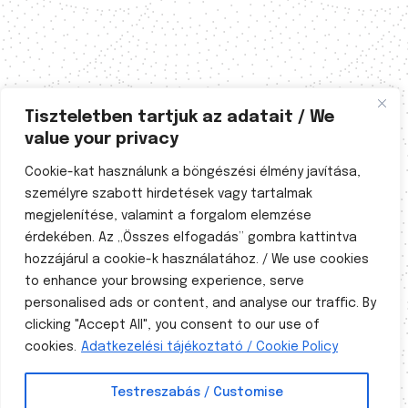
Tiszteletben tartjuk az adatait / We
value your privacy
Cookie-kat használunk a böngészési élmény javítása,
személyre szabott hirdetések vagy tartalmak
megjelenítése, valamint a forgalom elemzése
érdekében. Az „Összes elfogadás” gombra kattintva
hozzájárul a cookie-k használatához. / We use cookies
to enhance your browsing experience, serve
personalised ads or content, and analyse our traffic. By
A természetgyógyászati tevékenység a 40/1997. (III.
clicking "Accept All", you consent to our use of
5.) Korm. sz. és a 11/1997. (V. 28.) NM rendeletben
szabályozott. Magyarországon 1997 óta a
cookies.
Adatkezelési tájékoztató / Cookie Policy
természetgyógyászat államilag szabályozott,
hivatalosan elismert egészségügyi tevékenység a
Testreszabás / Customise
gyógyító-megelőző ellátásban.