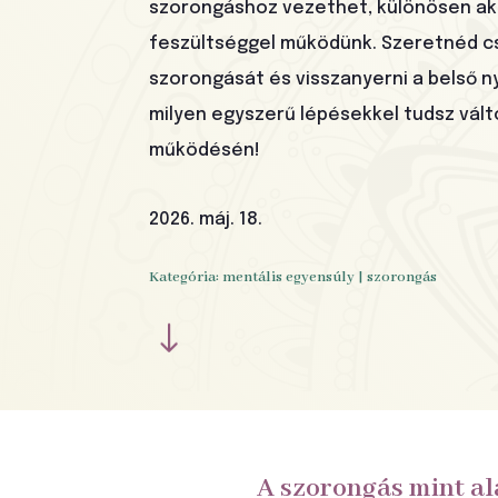
szorongáshoz vezethet, különösen akk
feszültséggel működünk. Szeretnéd c
szorongását és visszanyerni a belső 
milyen egyszerű lépésekkel tudsz vált
működésén!
2026. máj. 18.
Kategória:
mentális egyensúly
|
szorongás
"
A szorongás mint al