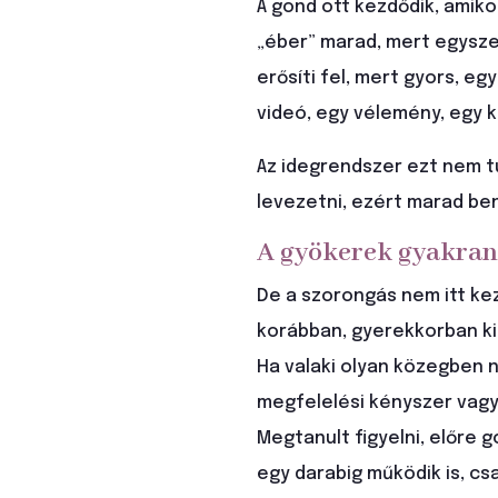
A gond ott kezdődik, amik
„éber” marad, mert egysz
erősíti fel, mert gyors, e
videó, egy vélemény, egy k
Az idegrendszer ezt nem t
levezetni, ezért marad be
A gyökerek gyakran
De a szorongás nem itt kez
korábban, gyerekkorban kia
Ha valaki olyan közegben nő
megfelelési kényszer vagy
Megtanult figyelni, előre g
egy darabig működik is, c