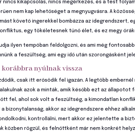
or nincs kikapcsolás, nincs megérkezés, és a test foly
erűen nem kap lehetőséget a megnyugvásra. A közössé
gymást követő ingerekkel bombázza az idegrendszert, e
onfliktus, egy tökéletesnek tűnő élet, és ez megy órák
udja ilyen tempóban feldolgozni, és ami még fontosabb
nnünk a feszültség, ami egy idő után szorongásként jel
 korábbra nyúlnak vissza
dődik, csak itt erősödik fel igazán. A legtöbb embernél
lakulnak azok a minták, amik később ezt az állapotot f
tt fel, ahol sok volt a feszültség, a kimondatlan konfli
 a bizonytalanság, akkor az idegrendszere ehhez alkal
ondolkodni, kontrollálni, mert akkor ez jelentette a biz
sak közben rögzül, és felnőttként már nem konkrét hely