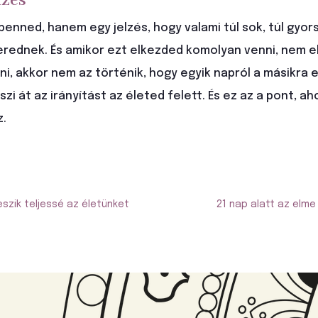
lzés
enned, hanem egy jelzés, hogy valami túl sok, túl gyors
zerednek. És amikor ezt elkezded komolyan venni, nem e
, akkor nem az történik, hogy egyik napról a másikra 
i át az irányítást az életed felett. És ez az a pont, a
z.
szik teljessé az életünket
21 nap alatt az elme