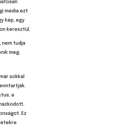
amatosan
gi média ezt
gy kép, egy
on keresztül.
, nem tudja
enik meg.
 már sokkal
enntartják.
ktus, a
mazkodott.
tonságot. Ez
zetekre