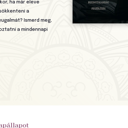
or, ha már eleve
sökkenteni a
nyugalmát? Ismerd meg,
oztatni a mindennapi
apállapot