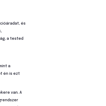
ációáradat, és
,
ág, a tested
mint a
t én is ezt
kere van. A
egrendszer