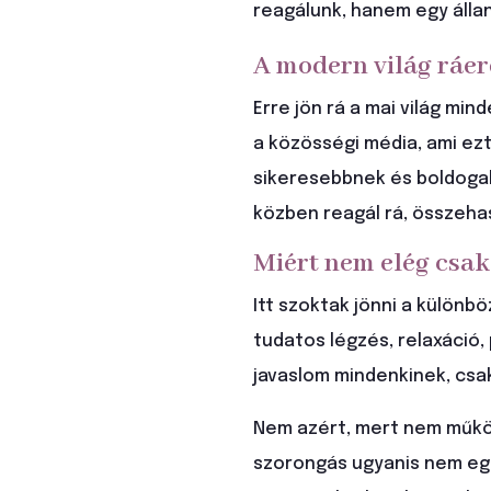
reagálunk, hanem egy álla
A modern világ ráer
Erre jön rá a mai világ mi
a közösségi média, ami ezt
sikeresebbnek és boldogab
közben reagál rá, összehas
Miért nem elég csak
Itt szoktak jönni a különb
tudatos légzés, relaxáció,
javaslom mindenkinek, csa
Nem azért, mert nem műkö
szorongás ugyanis nem egy