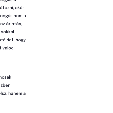
átozni, akár
orongás nem a
az érintés,
 sokkal
ntáidat, hogy
t valódi
emcsak
közben
olsz, hanem a