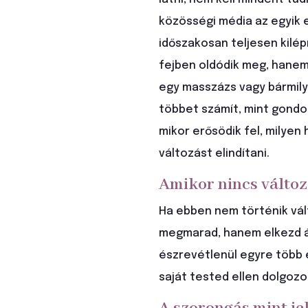
közösségi média az egyik e
időszakosan teljesen kilépn
fejben oldódik meg, hanem
egy masszázs vagy bármily
többet számít, mint gondol
mikor erősödik fel, milyen
változást elindítani.
Amikor nincs válto
Ha ebben nem történik vál
megmarad, hanem elkezd ál
észrevétlenül egyre több e
saját tested ellen dolgozo