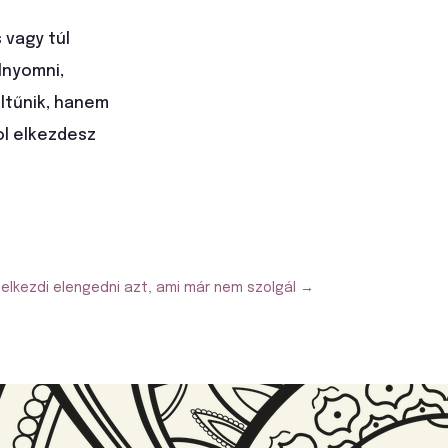
 vagy túl
lnyomni,
eltűnik, hanem
hol elkezdesz
 elkezdi elengedni azt, ami már nem szolgál
→