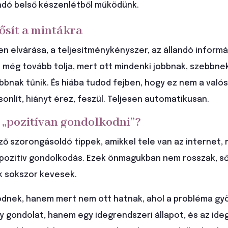
ndó belső készenlétből működünk.
ősít a mintákra
nden elvárása, a teljesítménykényszer, az állandó inform
 még tovább tolja, mert ott mindenki jobbnak, szebbnek
bnak tűnik. És hiába tudod fejben, hogy ez nem a valós
onlít, hiányt érez, feszül. Teljesen automatikusan.
 „pozitívan gondolkodni”?
öző szorongásoldó tippek, amikkel tele van az internet, 
 pozitív gondolkodás. Ezek önmagukban nem rosszak, ső
k sokszor kevesek.
dnek, hanem mert nem ott hatnak, ahol a probléma gyö
 gondolat, hanem egy idegrendszeri állapot, és az id