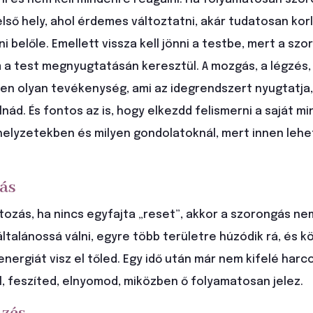
lső hely, ahol érdemes változtatni, akár tudatosan korl
i belőle. Emellett vissza kell jönni a testbe, mert a sz
 a test megnyugtatásán keresztül. A mozgás, a légzés, 
en olyan tevékenység, ami az idegrendszert nyugtatja,
nád. És fontos az is, hogy elkezdd felismerni a saját mi
 helyzetekben és milyen gondolatoknál, mert innen lehe
zás
tozás, ha nincs egyfajta „reset”, akkor a szorongás n
talánossá válni, egyre több területre húzódik rá, és 
nergiát visz el tőled. Egy idő után már nem kifelé harc
l, feszíted, elnyomod, miközben ő folyamatosan jelez.