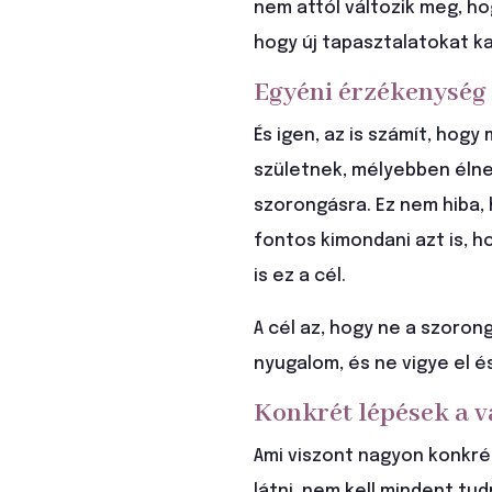
nem attól változik meg, h
hogy új tapasztalatokat ka
Egyéni érzékenység
És igen, az is számít, hog
születnek, mélyebben élne
szorongásra. Ez nem hiba, h
fontos kimondani azt is, 
is ez a cél.
A cél az, hogy ne a szoron
nyugalom, és ne vigye el é
Konkrét lépések a v
Ami viszont nagyon konkrét
látni, nem kell mindent tu