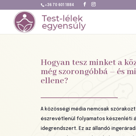
+36 70 601 1884
Hogyan tesz minket a kö
még szorongóbbá – és mi
ellene?
A közösségi média nemcsak szórakozt
észrevétlenül folyamatos készenléti á
idegrendszert. Ez az állandó ingerára