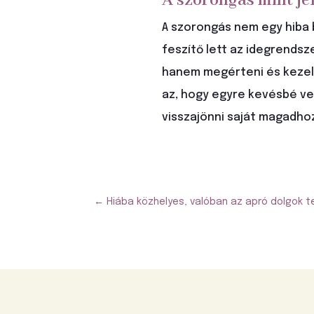
A szorongás mint je
A szorongás nem egy hiba b
feszítő lett az idegrends
hanem megérteni és kezelni
az, hogy egyre kevésbé vesz
visszajönni saját magadho
←
Hiába közhelyes, valóban az apró dolgok te