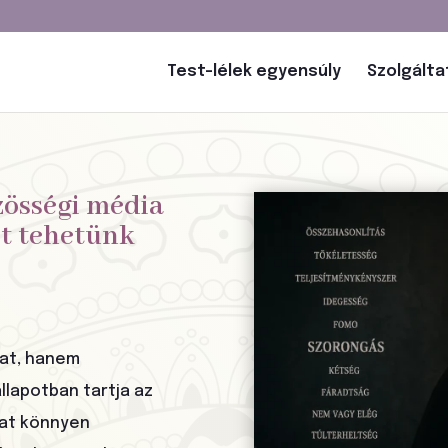
Test-lélek egyensúly
Szolgált
zösségi média
t tehetünk
at, hanem
llapotban tartja az
dat könnyen