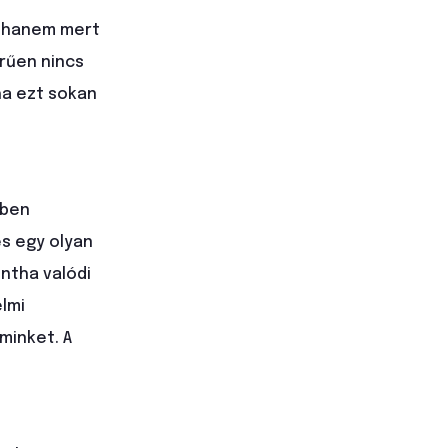
, hanem mert
rűen nincs
ha ezt sokan
zben
és egy olyan
intha valódi
lmi
minket. A