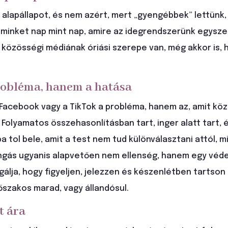
 alapállapot, és nem azért, mert „gyengébbek” lettünk
 minket nap mint nap, amire az idegrendszerünk egysze
 közösségi médiának óriási szerepe van, még akkor is, 
robléma, hanem a hatása
Facebook vagy a TikTok a probléma, hanem az, amit kö
 Folyamatos összehasonlításban tart, inger alatt tart, 
a tol bele, amit a test nem tud különválasztani attól, m
ngás ugyanis alapvetően nem ellenség, hanem egy véde
álja, hogy figyeljen, jelezzen és készenlétben tartson 
őszakos marad, vagy állandósul.
t ára