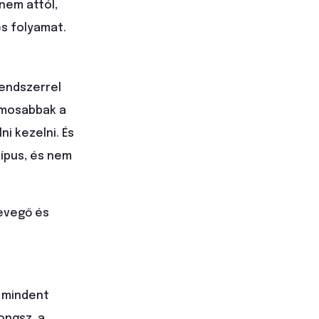
nem attól,
és folyamat.
rendszerrel
amosabbak a
ni kezelni. És
típus, és nem
levegő és
l mindent
ongsz, a