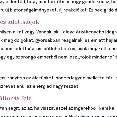
ogy eldöntöd, hogy mostantól máshogy gondolkodsz, ha
p, új biztonságélményeket, új reakciókat. Ez pedig idő 
 és adottságok
y milyen alkat vagy. Vannak, akik eleve érzékenyebb ideg
k meg dolgokat, gyorsabban reagálnak, és emiatt hajl
anem adottság, amiből lehet erő is, csak meg kell tanul
hogy egy szorongó emberből nem lesz „tojok mindenre” 
gás irányítsa az életünket, hanem legyen mellette tér, 
szrevétlenül az energiád nagy részét.
áltozás felé
an segít, az az, ha visszaveszel az ingerekből. Nem kel
dni és nem kell mindenre reagálni. Ha folyamatosan szor